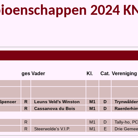
nschappen 2024 KNHS
ges
Vader
Kl.
Cat.
Vereniging
Spencer
R
Leuns Veld's Winston
M1
D
Trynwâlden
R
Cassanova du Bois
M1
D
Raerderhim
R
M1
D
Tally-ho, PC
R
Steerwolde's V.I.P.
M1
E
Drie Gemee