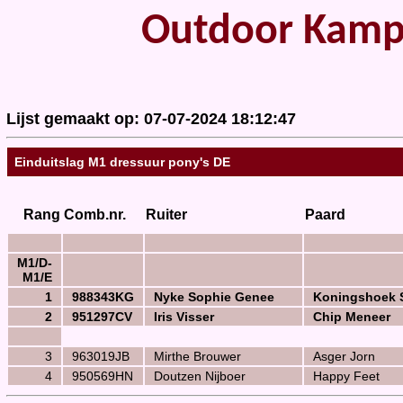
Outdoor Kampioe
Lijst gemaakt op: 07-07-2024 18:12:47
Einduitslag M1 dressuur pony's DE
Rang
Comb.nr.
Ruiter
Paard
M1/D-
M1/E
1
988343KG
Nyke Sophie Genee
Koningshoek 
2
951297CV
Iris Visser
Chip Meneer
3
963019JB
Mirthe Brouwer
Asger Jorn
4
950569HN
Doutzen Nijboer
Happy Feet