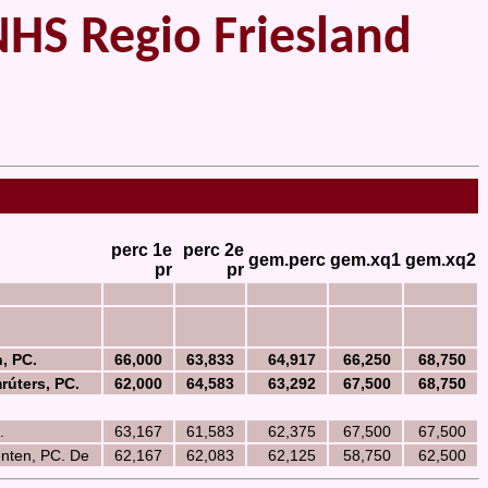
 Regio Friesland
perc 1e
perc 2e
gem.perc
gem.xq1
gem.xq2
pr
pr
, PC.
66,000
63,833
64,917
66,250
68,750
rúters, PC.
62,000
64,583
63,292
67,500
68,750
.
63,167
61,583
62,375
67,500
67,500
nten, PC. De
62,167
62,083
62,125
58,750
62,500