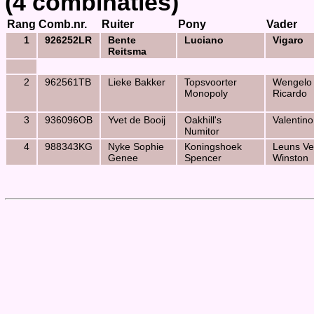
(4 combinaties)
Rang
Comb.nr.
Ruiter
Pony
Vader
1
926252LR
Bente
Luciano
Vigaro
Reitsma
2
962561TB
Lieke Bakker
Topsvoorter
Wengelo
Monopoly
Ricardo
3
936096OB
Yvet de Booij
Oakhill's
Valentino
Numitor
4
988343KG
Nyke Sophie
Koningshoek
Leuns Ve
Genee
Spencer
Winston