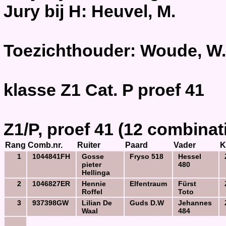
Jury bij H: Heuvel, M.
Toezichthouder: Woude, W.
klasse Z1 Cat. P proef 41
Z1/P, proef 41 (12 combinat
Rang
Comb.nr.
Ruiter
Paard
Vader
K
1
1044841FH
Gosse
Fryso 518
Hessel
pieter
480
Hellinga
2
1046827ER
Hennie
Elfentraum
Fürst
Roffel
Toto
3
937398GW
Lilian De
Guds D.W
Jehannes
Waal
484