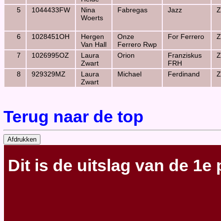
5
1044433FW
Nina
Fabregas
Jazz
Z
Woerts
6
1028451OH
Hergen
Onze
For Ferrero
Z
Van Hall
Ferrero Rwp
7
1026995OZ
Laura
Orion
Franziskus
Z
Zwart
FRH
8
929329MZ
Laura
Michael
Ferdinand
Z
Zwart
Terug naar de top
Dit is de uitslag van de 1e