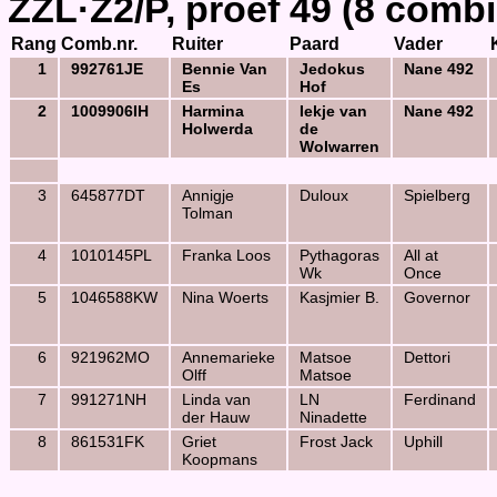
ZZL·Z2/P, proef 49 (8 combi
Rang
Comb.nr.
Ruiter
Paard
Vader
1
992761JE
Bennie Van
Jedokus
Nane 492
Es
Hof
2
1009906IH
Harmina
Iekje van
Nane 492
Holwerda
de
Wolwarren
3
645877DT
Annigje
Duloux
Spielberg
Tolman
4
1010145PL
Franka Loos
Pythagoras
All at
Wk
Once
5
1046588KW
Nina Woerts
Kasjmier B.
Governor
6
921962MO
Annemarieke
Matsoe
Dettori
Olff
Matsoe
7
991271NH
Linda van
LN
Ferdinand
der Hauw
Ninadette
8
861531FK
Griet
Frost Jack
Uphill
Koopmans