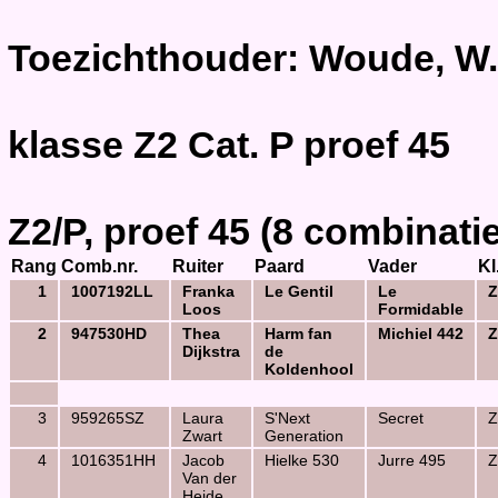
Toezichthouder: Woude, W.
klasse Z2 Cat. P proef 45
Z2/P, proef 45 (8 combinati
Rang
Comb.nr.
Ruiter
Paard
Vader
Kl
1
1007192LL
Franka
Le Gentil
Le
Z
Loos
Formidable
2
947530HD
Thea
Harm fan
Michiel 442
Z
Dijkstra
de
Koldenhool
3
959265SZ
Laura
S'Next
Secret
Z
Zwart
Generation
4
1016351HH
Jacob
Hielke 530
Jurre 495
Z
Van der
Heide