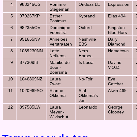
4
983245OS
Rommie
Ondezz LE
Expression
Stegeman
5
979267KP
Esther
Kybrand
Elias 494
Postmus
6
982355OV
Dominique
Oxford
Kingston
Veenstra
Blue Hors
7
951655NV
Anneloes
Nashville
Daily
Verstraaten
EBS
Diamond
8
1039230NN
Lotte
Nero
Hometown
Nefkens
Horsea
9
877309IB
Maaike de
Is Lucia
Davino
Boer -
V.O.D.
Boersma
10
1046809NZ
Laura
No-Toir
Eye
Zwart
Catcher
11
1020969SO
Rianne
Stal
Alwin 469
Okkema
Okkema's
Jan
12
897585LW
Laura
Leonardo
George
Meyer -
Clooney
Wildschut