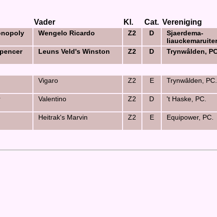
Vader
Kl.
Cat.
Vereniging
onopoly
Wengelo Ricardo
Z2
D
Sjaerdema-
liauckemaruiter
pencer
Leuns Veld's Winston
Z2
D
Trynwâlden, PC
Vigaro
Z2
E
Trynwâlden, PC.
r
Valentino
Z2
D
't Haske, PC.
Heitrak's Marvin
Z2
E
Equipower, PC.