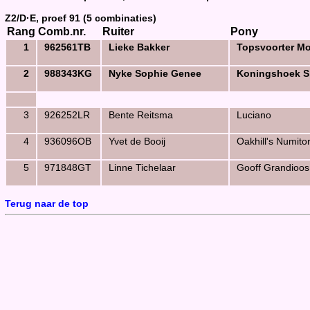
Z2/D·E, proef 91 (5 combinaties)
Rang
Comb.nr.
Ruiter
Pony
1
962561TB
Lieke Bakker
Topsvoorter M
2
988343KG
Nyke Sophie Genee
Koningshoek S
3
926252LR
Bente Reitsma
Luciano
4
936096OB
Yvet de Booij
Oakhill's Numito
5
971848GT
Linne Tichelaar
Gooff Grandioos
Terug naar de top