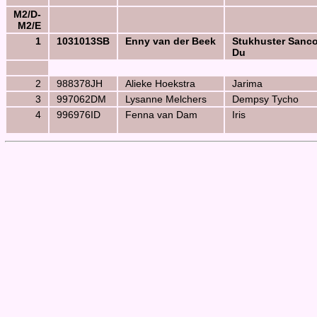
M2/D-
M2/E
1
1031013SB
Enny van der Beek
Stukhuster Sanc
Du
2
988378JH
Alieke Hoekstra
Jarima
3
997062DM
Lysanne Melchers
Dempsy Tycho
4
996976ID
Fenna van Dam
Iris