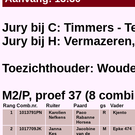
Jury bij C: Timmers - T
Jury bij H: Vermazeren,
Toezichthouder: Woude,
M2/P, proef 37 (8 combi
Rang
Comb.nr.
Ruiter
Paard
gs
Vader
1
1013791PN
Karolien
Paco
R
Kjento
Nefkens
Rabanne
Horsea
2
1017709JK
Janna
Jacobine
M
Epke 474
Kes
van de