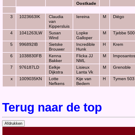
Oostkade
3
1023663IK
Claudia
Iereina
M
Diëgo
van
Kippersluis
4
1041263LW
Susan
Lopke
M
Tjebbe 500
Wind
Galloper
5
996892IB
Sietske
Incredible
H
Krem
Brouwer
Hunk
6
1038830FB
Kenna
Flicka JJ
M
Imposanto
Bakker
NML
7
976187LD
Eelkje
Lisieux
M
Grenoble
Dijkstra
Lanta Vk
x
1009035KN
Lotte
Kije van
H
Tymen 503
Nefkens
Bedem
Terug naar de top