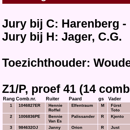
Jury bij C: Harenberg -
Jury bij H: Jager, C.G.
Toezichthouder: Woude,
Z1/P, proef 41 (14 comb
Rang
Comb.nr.
Ruiter
Paard
gs
Vader
1
1046827ER
Hennie
Elfentraum
M
Fürst
Roffel
Toto
2
1006836PE
Bennie
Palissander
R
Kjento
Van Es
3
984632OJ
Janny
Orion
R
Just