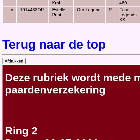
Krol
480
x
1014433OP
Estelle
Our Legand
R
Four
Punt
Legends
KS
Terug naar de top
Deze rubriek wordt
mede m
paardenverzekering
Ring 2