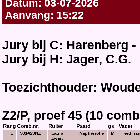
Datum: 03-07-2026
Aanvang: 15:22
Jury bij C: Harenberg -
Jury bij H: Jager, C.G.
Toezichthouder: Woude,
Z2/P, proef 45 (10 comb
Rang
Comb.nr.
Ruiter
Paard
gs
Vader
1
981423NZ
Laura
Napherrolle
M
Ferdina
Zwart