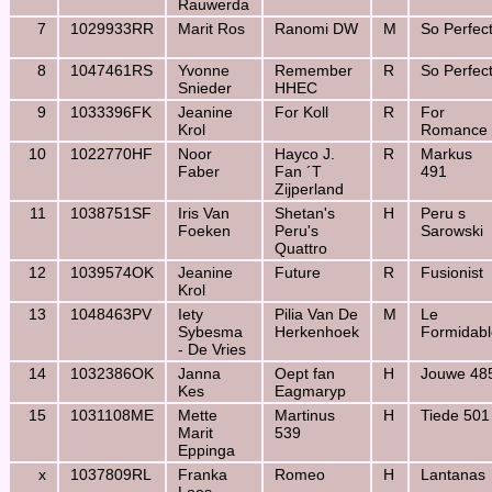
Rauwerda
7
1029933RR
Marit Ros
Ranomi DW
M
So Perfec
8
1047461RS
Yvonne
Remember
R
So Perfec
Snieder
HHEC
9
1033396FK
Jeanine
For Koll
R
For
Krol
Romance
10
1022770HF
Noor
Hayco J.
R
Markus
Faber
Fan ´T
491
Zijperland
11
1038751SF
Iris Van
Shetan's
H
Peru s
Foeken
Peru's
Sarowski
Quattro
12
1039574OK
Jeanine
Future
R
Fusionist
Krol
13
1048463PV
Iety
Pilia Van De
M
Le
Sybesma
Herkenhoek
Formidabl
- De Vries
14
1032386OK
Janna
Oept fan
H
Jouwe 48
Kes
Eagmaryp
15
1031108ME
Mette
Martinus
H
Tiede 501
Marit
539
Eppinga
x
1037809RL
Franka
Romeo
H
Lantanas