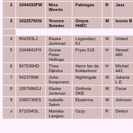
2
1044433FW
Nina
Fabregas
R
Jazz
Woerts
3
1022575OS
Yvonne
Omyra
M
Iconic B
Snieder
HHEC
4
904393LJ
Klaske
Legendary
M
United
Jonkman
KJ
5
1044841FH
Gosse
Fryso 518
H
Hessel
Pieter
480
Hellinga
6
947530HD
Thea
Harm fan de
H
Michiel
Dijkstra
Koldenhool
442
7
942378NK
Jinke
Nightingale
M
Jakarta
Koopmans
L.E.
8
1057686GJ
Klaske
Ginfonia
M
Oscar
Jonkman
DKB
9
1060736ES
Isabelle
Ekaterina
M
Johnson
Saton
x
971034OL
Mariska
Ozzy
R
Dettori
Langius