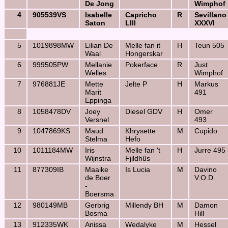
De Jong
Wimphof
4
905539VS
Isabelle
Capricho
R
Sevillano
Saton
LIII
XXXVI
5
1019898MW
Lilian De
Melle fan it
H
Teun 505
Waal
Hongerskar
6
999505PW
Mellanie
Pokerface
R
Just
Welles
Wimphof
7
976881JE
Mette
Jelte P
H
Markus
Marit
491
Eppinga
8
1058478DV
Joey
Diesel GDV
H
Omer
Versnel
493
9
1047869KS
Maud
Khrysette
M
Cupido
Stelma
Hefo
10
1011184MW
Iris
Melle fan 't
H
Jurre 495
Wijnstra
Fjildhûs
11
877309IB
Maaike
Is Lucia
M
Davino
de Boer
V.O.D.
-
Boersma
12
980149MB
Gerbrig
Millendy BH
M
Damon
Bosma
Hill
13
912335WK
Anissa
Wedalyke
M
Hessel