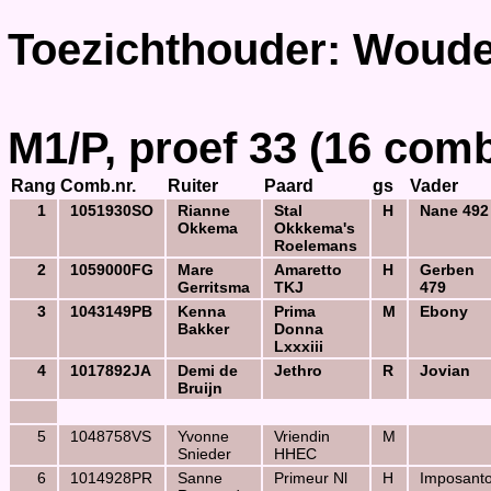
Toezichthouder: Woude,
M1/P, proef 33 (16 comb
Rang
Comb.nr.
Ruiter
Paard
gs
Vader
1
1051930SO
Rianne
Stal
H
Nane 492
Okkema
Okkkema's
Roelemans
2
1059000FG
Mare
Amaretto
H
Gerben
Gerritsma
TKJ
479
3
1043149PB
Kenna
Prima
M
Ebony
Bakker
Donna
Lxxxiii
4
1017892JA
Demi de
Jethro
R
Jovian
Bruijn
5
1048758VS
Yvonne
Vriendin
M
Snieder
HHEC
6
1014928PR
Sanne
Primeur Nl
H
Imposant