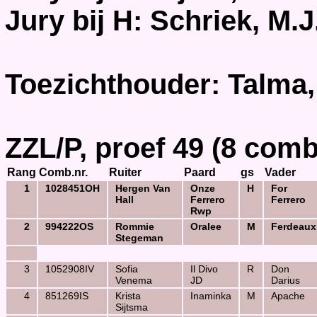
Jury bij H: Schriek, M.J
Toezichthouder: Talma,
ZZL/P, proef 49 (8 comb
Rang
Comb.nr.
Ruiter
Paard
gs
Vader
1
1028451OH
Hergen Van
Onze
H
For
Hall
Ferrero
Ferrero
Rwp
2
994222OS
Rommie
Oralee
M
Ferdeaux
Stegeman
3
1052908IV
Sofia
Il Divo
R
Don
Venema
JD
Darius
4
851269IS
Krista
Inaminka
M
Apache
Sijtsma