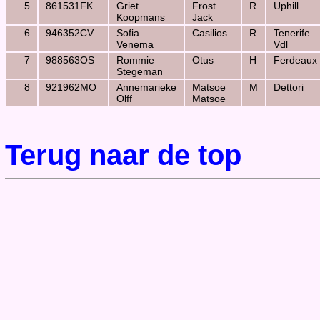
5
861531FK
Griet
Frost
R
Uphill
Koopmans
Jack
6
946352CV
Sofia
Casilios
R
Tenerife
Venema
Vdl
7
988563OS
Rommie
Otus
H
Ferdeaux
Stegeman
8
921962MO
Annemarieke
Matsoe
M
Dettori
Olff
Matsoe
Terug naar de top