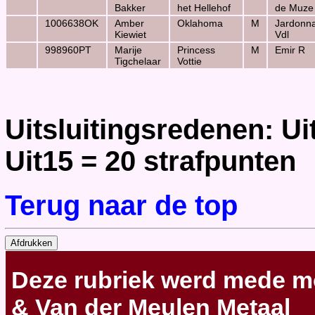
Bakker
het Hellehof
de Muze
1006638OK
Amber
Oklahoma
M
Jardonn
Kiewiet
Vdl
998960PT
Marije
Princess
M
Emir R
Tigchelaar
Vottie
Uitsluitingsredenen: U
Uit15 = 20 strafpunten
Terug naar de top
Deze rubriek werd mede m
& Van der Meulen Metaal