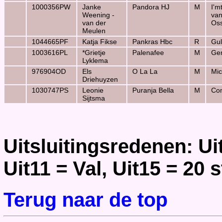
1000356PW
Janke
Pandora HJ
M
I'm
Weening -
van
van der
Os
Meulen
1044665PF
Katja Fikse
Pankras Hbc
R
Gul
1003616PL
*Grietje
Palenafee
M
Ge
Lyklema
976904OD
Els
O La La
M
Mic
Driehuyzen
1030747PS
Leonie
Puranja Bella
M
Co
Sijtsma
Uitsluitingsredenen: U
Uit11 = Val, Uit15 = 20 
Terug naar de top