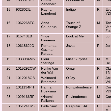
14
1009018OZ
Emma
Odorette M
M
Lik
Zandberg
15
932802IL
Ragna
Indigo
R
Eve
Langhout
VD
16
1062268TC
Anna
Touch of
M
Tan
Couperus
Orange Z
Va
Zu
17
915748LB
*Inge
Look at Me
R
Lo
Binnema
18
1061862JG
Fernanda
Javas
R
Jor
Guzman
Parada
19
1033084MS
Fleur
Miss Surprise
M
Mus
Steringa
De
20
1015292OW
Nynke Van
Omar
R
Cla
der Wal
TN
21
1012018OB
Welmoed
O'Jay
R
Ja
Broersma
Vdl
22
1011134PH
Hannah
Pompidoudence
H
Co
Hoeksma
VD
23
1029166RF
*Naomi
Ravinadence
M
Car
Falkena
x
1051241RS
Bella Smit
Rasputin TJA
H
Fal
Mu