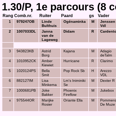
1.30/P, 1e parcours (8 
Rang
Comb.nr.
Ruiter
Paard
gs
Vader
1
979247OB
Linde
Ogénaminka
M
Jenssen
Bulthuis
Vdl
2
1007033DL
Janna
Didam
R
Cardent
van de
Lageweg
3
943823KB
Astrid
Kajana
M
Adagio
Borg
deTalm
4
1010952CK
Amber
Hurricane
R
Clarimo
Kiewiet
5
1020124PS
Bella
Pop Rock Sb
H
Arezzo
Smit
VDL
6
882127IM
Lisa
Lm's Iniminiki
M
Dexter R
Minkema
Se
7
1000681PB
Joke
Phoenix
M
Jukebox
Bakker
Fireflow
x
975544OR
Marijke
Oriante Ella
M
Pommero
Rosier
De Muze