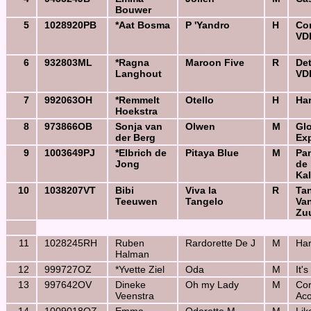
Bouwer
5
1028920PB
*Aat Bosma
P 'Yandro
H
Co
VD
6
932803ML
*Ragna
Maroon Five
R
Det
Langhout
VD
7
992063OH
*Remmelt
Otello
H
Har
Hoekstra
8
973866OB
Sonja van
Olwen
M
Gl
der Berg
Ex
9
1003649PJ
*Elbrich de
Pitaya Blue
M
Pa
Jong
de
Kal
10
1038207VT
Bibi
Viva la
R
Ta
Teeuwen
Tangelo
Va
Zu
11
1028245RH
Ruben
Rardorette De J
M
Har
Halman
12
999727OZ
*Yvette Ziel
Oda
M
It's
13
997642OV
Dineke
Oh my Lady
M
Cor
Veenstra
Ac