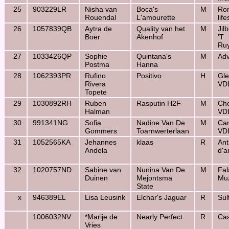
25
903229LR
Nisha van
Boca's
M
Ro
Rouendal
L'amourette
lif
26
1057839QB
Aytra de
Quality van het
M
Jil
Boer
Akenhof
'T
Ruy
27
1033426QP
Sophie
Quintana's
M
Ad
Postma
Hanna
28
1062393PR
Rufino
Positivo
H
Gle
Rivera
VD
Topete
29
1030892RH
Ruben
Rasputin H2F
M
Ch
Halman
VD
30
991341NG
Sofia
Nadine Van De
M
Car
Gommers
Toarnwerterlaan
VD
31
1052565KA
Jehannes
klaas
R
Ant
Andela
d'
32
1020757ND
Sabine van
Nunina Van De
M
Fal
Duinen
Mejontsma
Mu
State
x
946389EL
Lisa Leusink
Elchar's Jaguar
R
Sul
1006032NV
*Marije de
Nearly Perfect
R
Cas
Vries