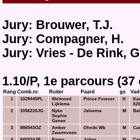
Jury: Brouwer, T.J.
Jury: Compagner, H.
Jury: Vries - De Rink, G
1.10/P, 1e parcours (37
Rang
Comb.nr.
Ruiter
Paard
gs
Vad
1
1029445PL
Welmoed
Prince Forever
H
Ka
Lijklema
62
2
1056220JG
Nyke
Jalverna
M
Bal
Sophie
Genee
3
986543OZ
Amber
Ohniki Wb
M
Ca
Zwarteveen
4
945524JB
Emma
Jolien
M
Cas