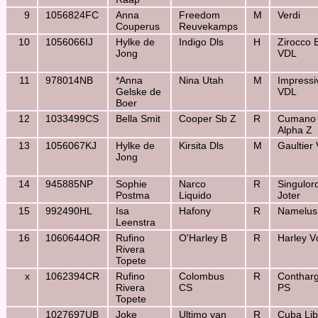
9
1056824FC
Anna
Freedom
M
Verdi
Couperus
Reuvekamps
10
1056066IJ
Hylke de
Indigo Dls
H
Zirocco 
Jong
VDL
11
978014NB
*Anna
Nina Utah
M
Impressi
Gelske de
VDL
Boer
12
1033499CS
Bella Smit
Cooper Sb Z
R
Cumano
Alpha Z
13
1056067KJ
Hylke de
Kirsita Dls
M
Gaultier
Jong
14
945885NP
Sophie
Narco
R
Singulor
Postma
Liquido
Joter
15
992490HL
Isa
Hafony
R
Namelus
Leenstra
16
1060644OR
Rufino
O'Harley B
R
Harley V
Rivera
Topete
x
1062394CR
Rufino
Colombus
R
Conthar
Rivera
CS
PS
Topete
1027697UB
Joke
Ultimo van
R
Cuba Lib