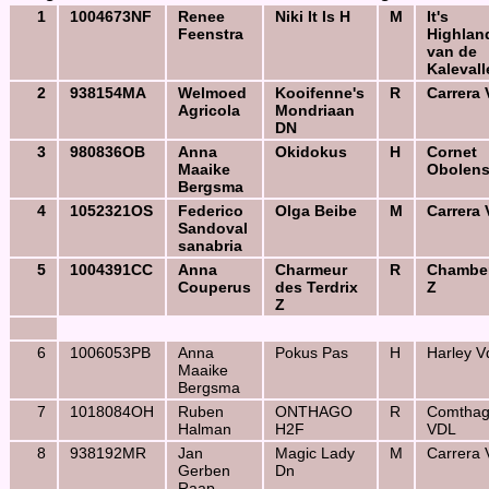
1
1004673NF
Renee
Niki It Is H
M
It's
Feenstra
Highlan
van de
Kalevall
2
938154MA
Welmoed
Kooifenne's
R
Carrera
Agricola
Mondriaan
DN
3
980836OB
Anna
Okidokus
H
Cornet
Maaike
Obolen
Bergsma
4
1052321OS
Federico
Olga Beibe
M
Carrera
Sandoval
sanabria
5
1004391CC
Anna
Charmeur
R
Chamber
Couperus
des Terdrix
Z
Z
6
1006053PB
Anna
Pokus Pas
H
Harley V
Maaike
Bergsma
7
1018084OH
Ruben
ONTHAGO
R
Comtha
Halman
H2F
VDL
8
938192MR
Jan
Magic Lady
M
Carrera
Gerben
Dn
Raap