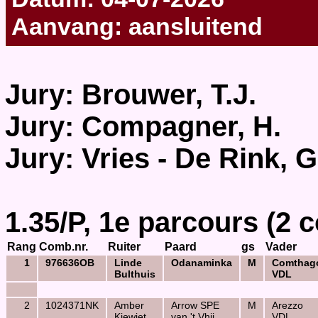
Aanvang: aansluitend
Jury: Brouwer, T.J.
Jury: Compagner, H.
Jury: Vries - De Rink, G
1.35/P, 1e parcours (2 
Rang
Comb.nr.
Ruiter
Paard
gs
Vader
1
976636OB
Linde
Odanaminka
M
Comthag
Bulthuis
VDL
2
1024371NK
Amber
Arrow SPE
M
Arezzo
Kiewiet
van 't Vhij
VDL