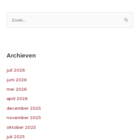
Z
o
e
k
Archieven
n
a
juli 2026
a
juni 2026
r
:
mei 2026
april 2026
december 2025
november 2025
oktober 2025
juli 2025