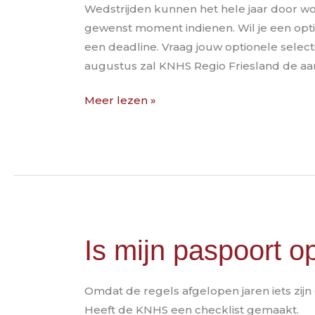
Wedstrijden kunnen het hele jaar door wo
gewenst moment indienen. Wil je een opti
een deadline. Vraag jouw optionele selecti
augustus zal KNHS Regio Friesland de a
Meer lezen »
Is
Is mijn paspoort o
mijn
paspoort
Omdat de regels afgelopen jaren iets zijn
op
Heeft de KNHS een checklist gemaakt.