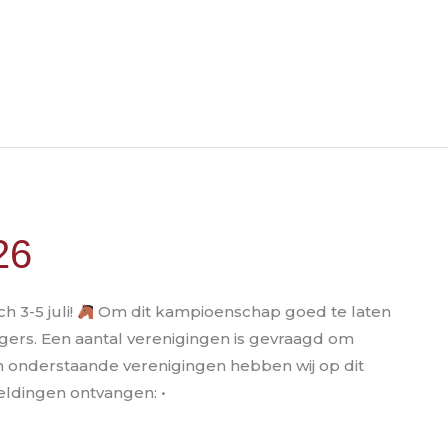
26
h 3-5 juli!
Om dit kampioenschap goed te laten
ligers. Een aantal verenigingen is gevraagd om
Van onderstaande verenigingen hebben wij op dit
ldingen ontvangen: •