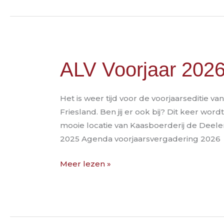
ALV
ALV Voorjaar 202
Voorjaar
2026
Het is weer tijd voor de voorjaarseditie
Friesland. Ben jij er ook bij? Dit keer w
mooie locatie van Kaasboerderij de Deelen
2025 Agenda voorjaarsvergadering 2026
Meer lezen »