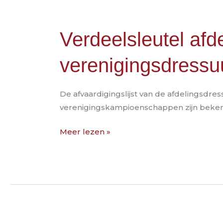
Verdeelsleutel
Verdeelsleutel afd
afdelingsdressuur
verenigingsdressu
&
verenigingsdressuur
De afvaardigingslijst van de afdelingsdr
verenigingskampioenschappen zijn beken
Meer lezen »