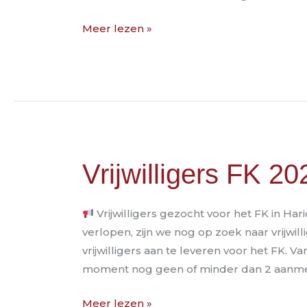
orde
checklist
Meer lezen »
Vrijwilligers
Vrijwilligers FK 20
FK
2026
Vrijwilligers gezocht voor het FK in Haric
verlopen, zijn we nog op zoek naar vrijwil
vrijwilligers aan te leveren voor het FK. 
moment nog geen of minder dan 2 aanme
Meer lezen »