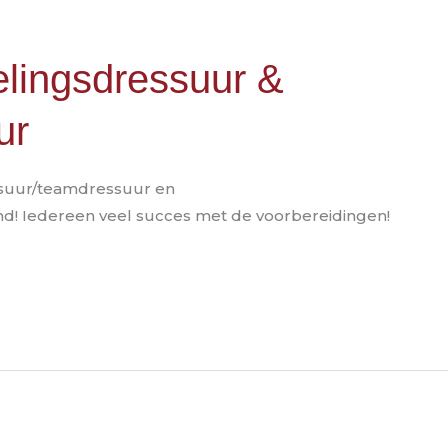
elingsdressuur &
ur
essuur/teamdressuur en
d! Iedereen veel succes met de voorbereidingen!