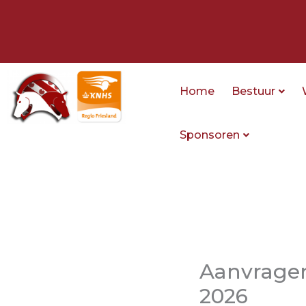
Ga
naar
de
inhoud
Home
Bestuur
Sponsoren
Aanvragen
2026