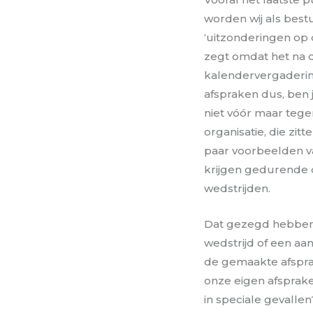
worden wij als bes
‘uitzonderingen op d
zegt omdat het na 
kalendervergaderin
afspraken dus, ben j
niet vóór maar tege
organisatie, die zit
paar voorbeelden van
krijgen gedurende 
wedstrijden.
Dat gezegd hebbende
wedstrijd of een aan
de gemaakte afspra
onze eigen afspraken
in speciale gevallen