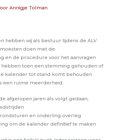
Door
Annigje Tolman
n hebben wij als bestuur tijdens de ALV
 moesten doen met de
g en de procedure voor het aanvragen
We hebben toen een stemming gehouden of
de kalender tot stand komt behouden
as een ruime meerderheid.
e afgelopen jaren als volgt gedaan;
edstrijden
 rondsturen en onderling overleg
ing om de kalender definitief te maken
unt is een heikel punt, ieder seizoen weer