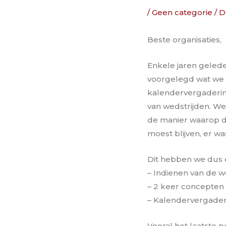
/
Geen categorie
/ 
Beste organisaties,
Enkele jaren gelede
voorgelegd wat we
kalendervergaderin
van wedstrijden. 
de manier waarop 
moest blijven, er w
Dit hebben we dus d
– Indienen van de w
– 2 keer concepten
– Kalendervergader
Vooral het laatste p