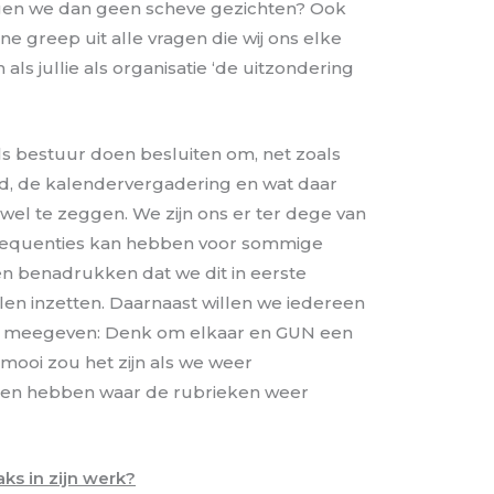
jgen we dan geen scheve gezichten? Ook
ine greep uit alle vragen die wij ons elke
als jullie als organisatie ‘de uitzondering
als bestuur doen besluiten om, net zoals
nd, de kalendervergadering en wat daar
rwel te zeggen. We zijn ons er ter dege van
sequenties kan hebben voor sommige
len benadrukken dat we dit in eerste
willen inzetten. Daarnaast willen we iedereen
e meegeven: Denk om elkaar en GUN een
 mooi zou het zijn als we weer
den hebben waar de rubrieken weer
aks in zijn werk?