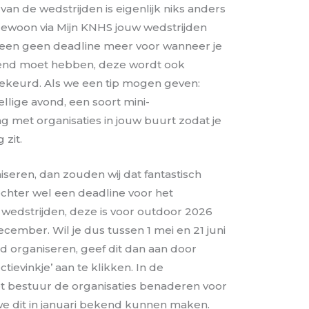
an de wedstrijden is eigenlijk niks anders
gewoon via Mijn KNHS jouw wedstrijden
alleen geen deadline meer voor wanneer je
iend moet hebben, deze wordt ook
keurd. Als we een tip mogen geven:
llige avond, een soort mini-
 met organisaties in jouw buurt zodat je
 zit.
niseren, dan zouden wij dat fantastisch
echter wel een deadline voor het
wedstrijden, deze is voor outdoor 2026
cember. Wil je dus tussen 1 mei en 21 juni
jd organiseren, geef dit dan aan door
tievinkje’ aan te klikken. In de
et bestuur de organisaties benaderen voor
we dit in januari bekend kunnen maken.