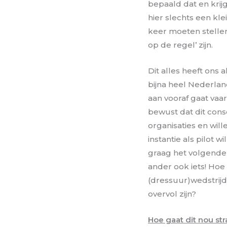
bepaald dat en kri
hier slechts een kle
keer moeten stellen 
op de regel’ zijn.
Dit alles heeft ons 
bijna heel Nederla
aan vooraf gaat vaa
bewust dat dit con
organisaties en wil
instantie als pilot 
graag het volgend
ander ook iets! Hoe
(dressuur)wedstrij
overvol zijn?
Hoe gaat dit nou str