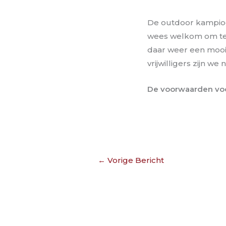
De outdoor kampioen
wees welkom om te 
daar weer een mooi
vrijwilligers zijn we
De voorwaarden voo
←
Vorige Bericht
©2020. Paardensport Friesland. All Rights Reserved.