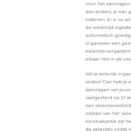
Voor het aanvragen v
dan anders, je kan 
indienen. Er is nu 
de wedstrijd inged
automatisch goedge
organiseer een geze
kalendervergadering
elkaar niet in de weg
Wil je selectie orga
vinden! Dan heb je 
aanvragen van jouw 
vastgesteld op 21 de
een selectiewedstri
middel van het ‘selec
kerstvakantie zal h
de selecties zodat 