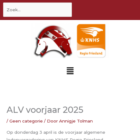
inhoud
Zoek
naar:
Menu
ALV voorjaar 2025
/
Geen categorie
/ Door
Annigje Tolman
Op donderdag 3 april is de voorjaar algemene
ledenvergadering van KNHS Regio Friesland.