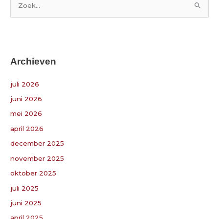
Z
o
e
k
Archieven
n
a
juli 2026
a
juni 2026
r
:
mei 2026
april 2026
december 2025
november 2025
oktober 2025
juli 2025
juni 2025
april 2025