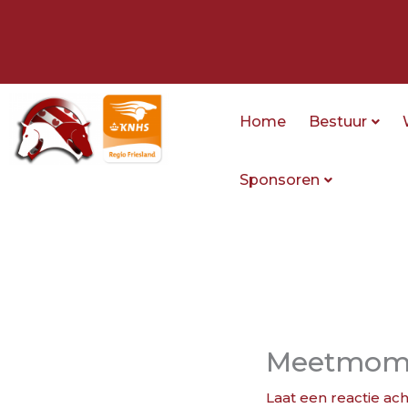
Ga
naar
de
inhoud
Home
Bestuur
Sponsoren
Meetmome
Laat een reactie ac