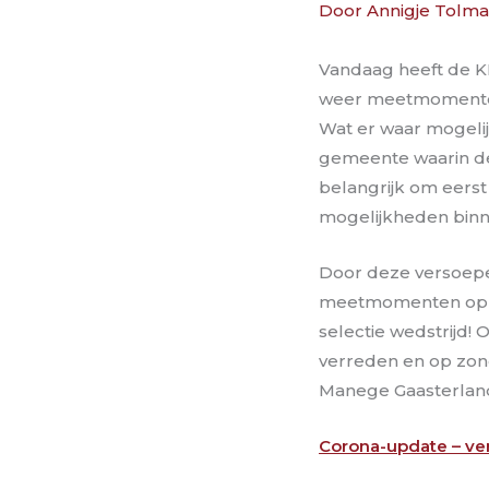
Door
Annigje Tolm
Vandaag heeft de K
weer meetmomente
Wat er waar mogelijk
gemeente waarin de 
belangrijk om eerst
mogelijkheden bin
Door deze versoepe
meetmomenten op 29
selectie wedstrijd
verreden en op zond
Manege Gaasterland
Corona-update – ve