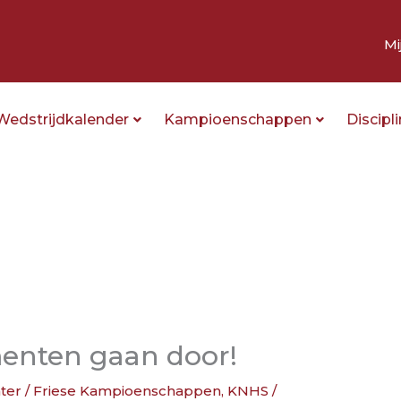
Mi
Wedstrijdkalender
Kampioenschappen
Discipl
nten gaan door!
hter
/
Friese Kampioenschappen
,
KNHS
/