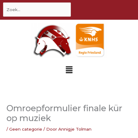
inhoud
Zoek
naar:
Menu
Omroepformulier finale kür
op muziek
/
Geen categorie
/ Door
Annigje Tolman