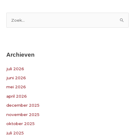
Z
o
e
k
Archieven
n
a
juli 2026
a
juni 2026
r
:
mei 2026
april 2026
december 2025
november 2025
oktober 2025
juli 2025