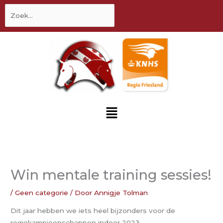
inhoud
Zoek
naar:
Menu
Win mentale training sessies!
/
Geen categorie
/ Door
Annigje Tolman
Dit jaar hebben we iets heel bijzonders voor de
regiokampioenschappen indoor 2023.