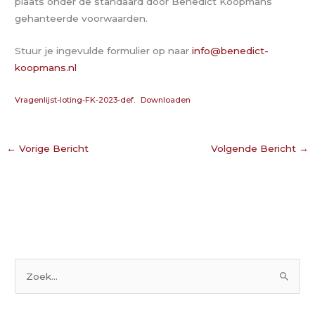
plaats onder de standaard door Benedict Koopmans
gehanteerde voorwaarden.
Stuur je ingevulde formulier op naar
info@benedict-
koopmans.nl
Vragenlijst-loting-FK-2023-def.
Downloaden
←
Vorige Bericht
Volgende Bericht
→
Z
o