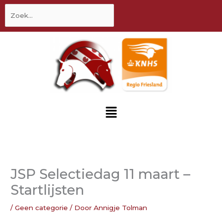
inhoud
Zoek
naar:
Menu
JSP Selectiedag 11 maart –
Startlijsten
/
Geen categorie
/ Door
Annigje Tolman