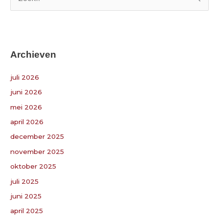
Z
o
e
k
Archieven
n
a
juli 2026
a
juni 2026
r
:
mei 2026
april 2026
december 2025
november 2025
oktober 2025
juli 2025
juni 2025
april 2025